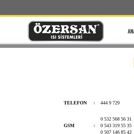
AN
.
.