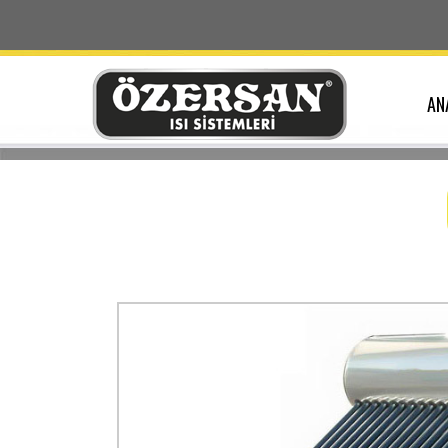
AN
.
.